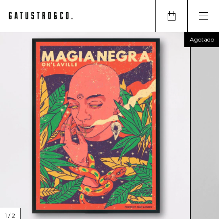
Agotado
1
/
2